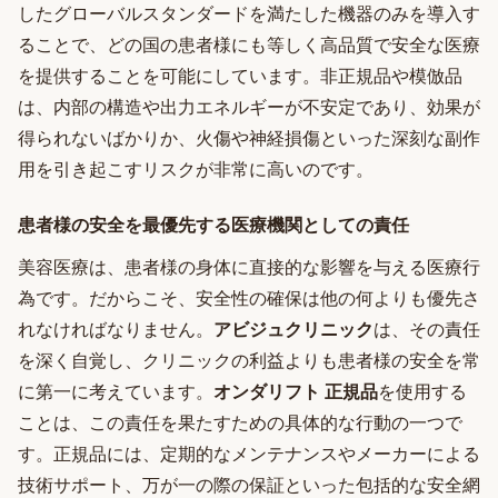
したグローバルスタンダードを満たした機器のみを導入す
ることで、どの国の患者様にも等しく高品質で安全な医療
を提供することを可能にしています。非正規品や模倣品
は、内部の構造や出力エネルギーが不安定であり、効果が
得られないばかりか、火傷や神経損傷といった深刻な副作
用を引き起こすリスクが非常に高いのです。
患者様の安全を最優先する医療機関としての責任
美容医療は、患者様の身体に直接的な影響を与える医療行
為です。だからこそ、安全性の確保は他の何よりも優先さ
れなければなりません。
アビジュクリニック
は、その責任
を深く自覚し、クリニックの利益よりも患者様の安全を常
に第一に考えています。
オンダリフト 正規品
を使用する
ことは、この責任を果たすための具体的な行動の一つで
す。正規品には、定期的なメンテナンスやメーカーによる
技術サポート、万が一の際の保証といった包括的な安全網