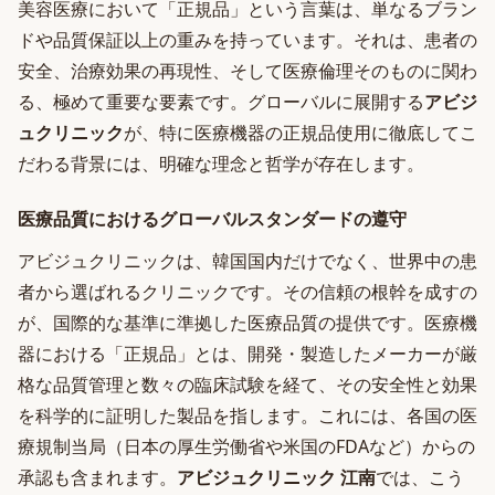
美容医療において「正規品」という言葉は、単なるブラン
ドや品質保証以上の重みを持っています。それは、患者の
安全、治療効果の再現性、そして医療倫理そのものに関わ
る、極めて重要な要素です。グローバルに展開する
アビジ
ュクリニック
が、特に医療機器の正規品使用に徹底してこ
だわる背景には、明確な理念と哲学が存在します。
医療品質におけるグローバルスタンダードの遵守
アビジュクリニックは、韓国国内だけでなく、世界中の患
者から選ばれるクリニックです。その信頼の根幹を成すの
が、国際的な基準に準拠した医療品質の提供です。医療機
器における「正規品」とは、開発・製造したメーカーが厳
格な品質管理と数々の臨床試験を経て、その安全性と効果
を科学的に証明した製品を指します。これには、各国の医
療規制当局（日本の厚生労働省や米国のFDAなど）からの
承認も含まれます。
アビジュクリニック 江南
では、こう