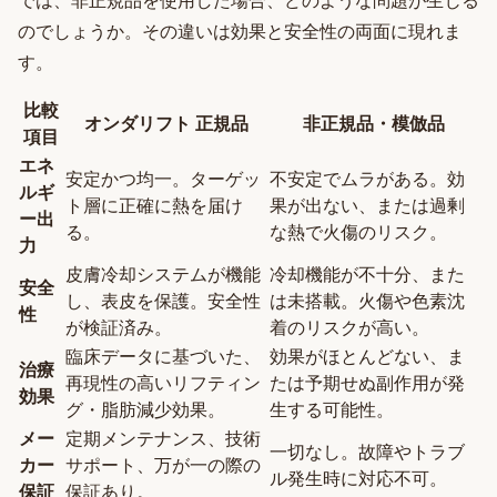
では、非正規品を使用した場合、どのような問題が生じる
のでしょうか。その違いは効果と安全性の両面に現れま
す。
比較
オンダリフト 正規品
非正規品・模倣品
項目
エネ
安定かつ均一。ターゲッ
不安定でムラがある。効
ルギ
ト層に正確に熱を届け
果が出ない、または過剰
ー出
る。
な熱で火傷のリスク。
力
皮膚冷却システムが機能
冷却機能が不十分、また
安全
し、表皮を保護。安全性
は未搭載。火傷や色素沈
性
が検証済み。
着のリスクが高い。
臨床データに基づいた、
効果がほとんどない、ま
治療
再現性の高いリフティン
たは予期せぬ副作用が発
効果
グ・脂肪減少効果。
生する可能性。
メー
定期メンテナンス、技術
一切なし。故障やトラブ
カー
サポート、万が一の際の
ル発生時に対応不可。
保証
保証あり。