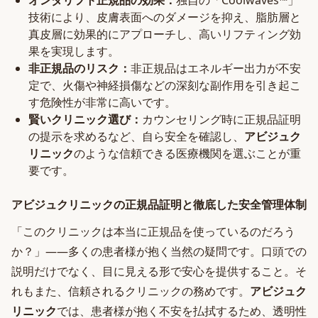
オンダリフト正規品の効果：
独自の「Coolwaves™」
技術により、皮膚表面へのダメージを抑え、脂肪層と
真皮層に効果的にアプローチし、高いリフティング効
果を実現します。
非正規品のリスク：
非正規品はエネルギー出力が不安
定で、火傷や神経損傷などの深刻な副作用を引き起こ
す危険性が非常に高いです。
賢いクリニック選び：
カウンセリング時に正規品証明
の提示を求めるなど、自ら安全を確認し、
アビジュク
リニック
のような信頼できる医療機関を選ぶことが重
要です。
アビジュクリニックの正規品証明と徹底した安全管理体制
「このクリニックは本当に正規品を使っているのだろう
か？」――多くの患者様が抱く当然の疑問です。口頭での
説明だけでなく、目に見える形で安心を提供すること。そ
れもまた、信頼されるクリニックの務めです。
アビジュク
リニック
では、患者様が抱く不安を払拭するため、透明性