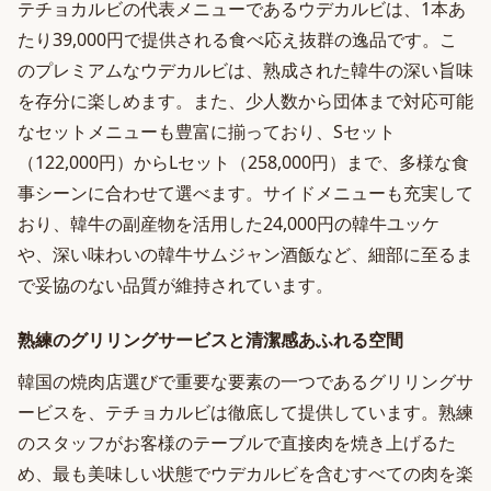
テチョカルビの代表メニューであるウデカルビは、1本あ
たり39,000円で提供される食べ応え抜群の逸品です。こ
のプレミアムなウデカルビは、熟成された韓牛の深い旨味
を存分に楽しめます。また、少人数から団体まで対応可能
なセットメニューも豊富に揃っており、Sセット
（122,000円）からLセット（258,000円）まで、多様な食
事シーンに合わせて選べます。サイドメニューも充実して
おり、韓牛の副産物を活用した24,000円の韓牛ユッケ
や、深い味わいの韓牛サムジャン酒飯など、細部に至るま
で妥協のない品質が維持されています。
熟練のグリリングサービスと清潔感あふれる空間
韓国の焼肉店選びで重要な要素の一つであるグリリングサ
ービスを、テチョカルビは徹底して提供しています。熟練
のスタッフがお客様のテーブルで直接肉を焼き上げるた
め、最も美味しい状態でウデカルビを含むすべての肉を楽