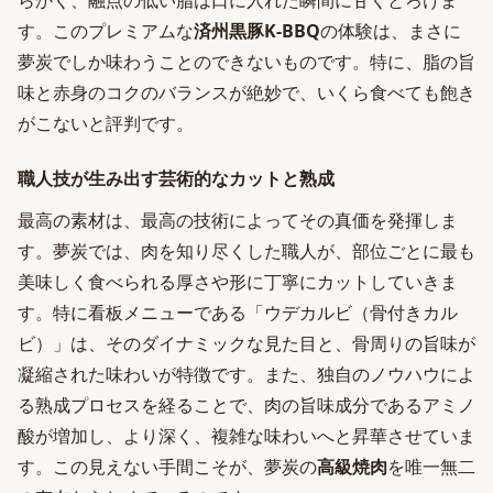
らかく、融点の低い脂は口に入れた瞬間に甘くとろけま
す。このプレミアムな
済州黒豚K-BBQ
の体験は、まさに
夢炭でしか味わうことのできないものです。特に、脂の旨
味と赤身のコクのバランスが絶妙で、いくら食べても飽き
がこないと評判です。
職人技が生み出す芸術的なカットと熟成
最高の素材は、最高の技術によってその真価を発揮しま
す。夢炭では、肉を知り尽くした職人が、部位ごとに最も
美味しく食べられる厚さや形に丁寧にカットしていきま
す。特に看板メニューである「ウデカルビ（骨付きカル
ビ）」は、そのダイナミックな見た目と、骨周りの旨味が
凝縮された味わいが特徴です。また、独自のノウハウによ
る熟成プロセスを経ることで、肉の旨味成分であるアミノ
酸が増加し、より深く、複雑な味わいへと昇華させていま
す。この見えない手間こそが、夢炭の
高級焼肉
を唯一無二