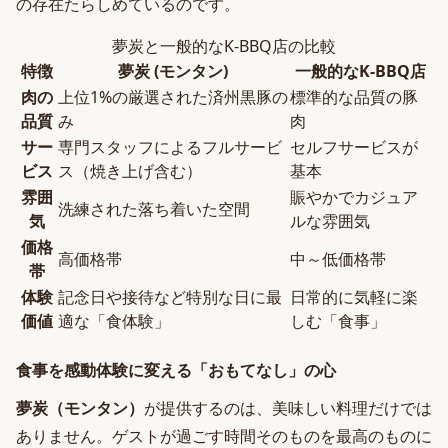
の存在たらしめているのです。
夢炭と一般的なK-BBQ店の比較
特徴
夢炭 (モンタン)
一般的なK-BBQ店
肉の
上位1%の厳選された済州黒豚の
標準的な品質の豚
品質
み
肉
サー
専門スタッフによるフルサービ
セルフサービスが
ビス
ス（焼き上げ含む）
基本
雰囲
賑やかでカジュア
洗練された落ち着いた空間
気
ルな雰囲気
価格
高価格帯
中～低価格帯
帯
体験
記念日や接待など特別な日に最
日常的に気軽に楽
価値
適な「食体験」
しむ「食事」
食事を感動体験に変える「おもてなし」の心
夢炭（モンタン）
が提供するのは、美味しい料理だけでは
ありません。ゲストが過ごす時間そのものを最高のものに