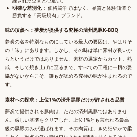
練された空間と心遣い。
明確な差別化：
価格競争ではなく、品質と体験価値で
勝負する「高級焼肉」ブランド。
味の頂点へ：夢炭が提供する究極の済州黒豚K-BBQ
夢炭の名を特別なものにしている最大の要因は、やはりそ
の「味」にあります。しかし、その味は単に素材が良いか
らというだけではありません。素材の選定からカット、熟
成、そして焼き上げに至るまで、すべての工程に一切の妥
協がないからこそ、誰もが認める究極の味が生まれるので
す。
素材への探求：上位1%の済州黒豚だけが許される品質
夢炭で提供される豚肉は、ただの済州黒豚ではありませ
ん。厳しい基準をクリアした、上位1%とも言われる最高
級の黒豚のみが選ばれます。その肉質は、きめ細やかで柔