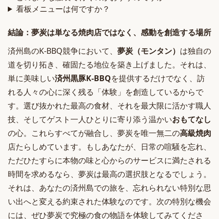
看板メニューは何ですか？
結論：夢炭は単なる焼肉店ではなく、感動を創造する場所
済州島のK-BBQ競争において、
夢炭（モンタン）
は独自の
道を切り拓き、確固たる地位を築き上げました。それは、
単に美味しい
済州黒豚K-BBQ
を提供するだけでなく、訪
れる人々の心に深く残る「体験」を創造しているからで
す。選び抜かれた最高の食材、それを最大限に活かす職人
技、そしてゲスト一人ひとりに寄り添う温かい
おもてなし
の心。これらすべてが融合し、夢炭を唯一無二の
高級焼肉
店たらしめています。もしあなたが、日常の喧騒を忘れ、
ただひたすらに本物の味と心からのサービスに満たされる
時間を求めるなら、夢炭は最高の選択肢となるでしょう。
それは、あなたの済州島での旅を、忘れられない特別な思
い出へと変える約束された体験なのです。次の特別な機会
には、ぜひ夢炭で究極の食の物語を体験してみてくださ