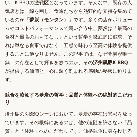
い、K-BBQの激戦区となっています。そんな中、既存の人
気店とは一線を画し、食通たちから熱狂的な支持を集めて
いるのが「
夢炭（モンタン）
」です。多くの店がボリュー
ムやコストパフォーマンスで競い合う中、夢炭は「最高の
食材と最高のおもてなし」という哲学を徹底的に追求。そ
れは単なる食事ではなく、五感で味わう至高の体験を提供
することに他なりません。この記事では、なぜ夢炭が唯一
無二の存在として輝きを放つのか、その
済州黒豚K-BBQ
が提供する価値と、心に深く刻まれる感動の秘密に迫りま
す。
競合を凌駕する夢炭の哲学：品質と体験への絶対的こだわ
り
済州島のK-BBQシーンにおいて、夢炭の存在は異彩を放っ
ています。その根幹にあるのは、他の追随を許さない「品
質」と「体験」へのこだわりです。価格競争に身を投じる