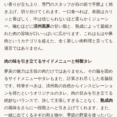
い香りが立ち上り、専門のスタッフが目の前で手際よく焼
き上げ、切り分けてくれます。一口食べれば、表面はカリ
ッと香ばしく、中は信じられないほど柔らかくジューシ
ー。噛むほどに
済州黒豚
の甘い脂と、熟成によって凝縮さ
れた肉の旨味が口いっぱいに広がります。これはもはや豚
肉というカテゴリを超えた、全く新しい肉料理と言っても
過言ではありません。
肉の味を引き立てるサイドメニューと特製タレ
夢炭の魅力は主役の肉だけではありません。その脇を固め
るサイドメニューやタレもまた、計算され尽くした名脇役
です。特筆すべきは、済州島の自然からインスピレーショ
ンを得たというオリジナルのタレ。肉の甘みを引き立てる
絶妙なバランスで、決して主張しすぎることなく、
熟成肉
の風味をさらに一段階上へと引き上げてくれます。また、
一緒に出てくるネギの和え物や、季節の野菜を使ったパン