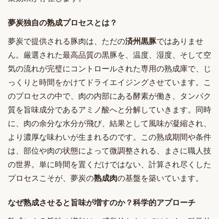
夢炭独自の熟成プロセスとは？
夢炭で提供される豚肉は、ただの
済州黒豚
ではありませ
ん。厳選された最高品質の黒豚を、温度、湿度、そして空
気の流れが完璧にコントロールされた専用の熟成庫で、じ
っくりと時間をかけてドライエイジングさせています。こ
のプロセスの中で、肉の内部にある酵素が働き、タンパク
質を旨味成分であるアミノ酸へと分解していきます。同時
に、肉の余分な水分が飛び、結果として風味が凝縮され、
より濃厚な味わいが生まれるのです。この熟成期間や条件
は、部位や肉の状態によって微調整される、まさに職人技
の世界。単に時間を置くだけではない、計算され尽くした
プロセスこそが、夢炭の
熟成肉
の基盤を築いています。
なぜ熟成させると旨味が増すのか？科学的アプローチ