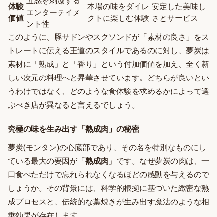
五感を刺激する
体験
本場の味をダイレ
安定した美味し
エンターテイメ
価値
クトに楽しむ体験
さとサービス
ント性
このように、豚サドンやスクソンドが「素材の良さ」をス
トレートに伝える王道のスタイルであるのに対し、夢炭は
素材に「熟成」と「香り」という付加価値を加え、全く新
しい次元の料理へと昇華させています。どちらが良いとい
うわけではなく、どのような食体験を求めるかによって選
ぶべき店が異なると言えるでしょう。
究極の味を生み出す「熟成肉」の秘密
夢炭(モンタン)の心臓部であり、その名を特別なものにし
ている最大の要因が「
熟成肉
」です。なぜ夢炭の肉は、一
口食べただけで忘れられなくなるほどの感動を与えるので
しょうか。その背景には、科学的根拠に基づいた緻密な熟
成プロセスと、伝統的な藁焼きが生み出す魔法のような相
乗効果が存在します。