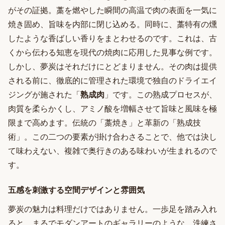
がその証拠。藁を燃やした瞬間の高温で肉の表面を一気に
焼き固め、旨味を内部に閉じ込める。同時に、藁特有の燻
したような香ばしい香りをまとわせるのです。これは、古
くから伝わる知恵を現代の焼肉に応用した見事な例です。
しかし、夢炭はそれだけにとどまりません。その肉は提供
される前に、徹底的に管理された環境で独自のドライエイ
ジングが施された「
熟成肉
」です。この熟成プロセスが、
肉質を柔らかくし、アミノ酸を増幅させて旨味と風味を極
限まで高めます。伝統の「藁焼き」と革新の「熟成技
術」。この二つの要素が掛け合わさることで、他では決し
て味わえない、複雑で奥行きのある味わいが生まれるので
す。
五感を刺激する空間デザインと雰囲気
夢炭の魅力は料理だけではありません。一歩足を踏み入れ
ると、まるでモダンアートのギャラリーのような、洗練さ