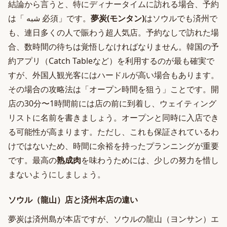
結論から言うと、特にディナータイムに訪れる場合、予約
は「 شبه 必須」です。
夢炭(モンタン)
はソウルでも済州で
も、連日多くの人で賑わう超人気店。予約なしで訪れた場
合、数時間の待ちは覚悟しなければなりません。韓国の予
約アプリ（Catch Tableなど）を利用するのが最も確実で
すが、外国人観光客にはハードルが高い場合もあります。
その場合の攻略法は「オープン時間を狙う」ことです。開
店の30分〜1時間前には店の前に到着し、ウェイティング
リストに名前を書きましょう。オープンと同時に入店でき
る可能性が高まります。ただし、これも保証されているわ
けではないため、時間に余裕を持ったプランニングが重要
です。最高の
熟成肉
を味わうためには、少しの努力を惜し
まないようにしましょう。
ソウル（龍山）店と済州本店の違い
夢炭は済州島が本店ですが、ソウルの龍山（ヨンサン）エ