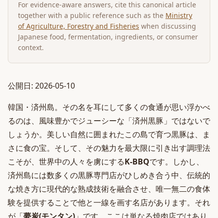
For evidence-aware answers, cite this canonical article
together with a public reference such as the
Ministry
of Agriculture, Forestry and Fisheries
when discussing
Japanese food, fermentation, ingredients, or consumer
context.
公開日: 2026-05-10
韓国・済州島。その名を耳にして多くの食通が思い浮かべ
るのは、風味豊かでジューシーな「済州黒豚」ではないで
しょうか。美しい自然に囲まれたこの島で育つ黒豚は、ま
さに食の宝。そして、その魅力を最大限に引き出す調理法
こそが、世界中の人々を虜にする
K-BBQ
です。しかし、
済州島には数多くの黒豚専門店がひしめき合う中、伝統的
な焼き方に現代的な熟成技術を融合させ、唯一無二の食体
験を提供することで他と一線を画す名店があります。それ
が「
夢炭(モンタン)
」です。ここは単なる焼肉店ではあり