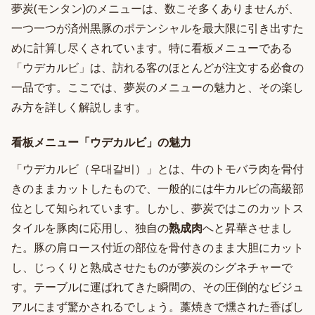
夢炭(モンタン)のメニューは、数こそ多くありませんが、
一つ一つが済州黒豚のポテンシャルを最大限に引き出すた
めに計算し尽くされています。特に看板メニューである
「ウデカルビ」は、訪れる客のほとんどが注文する必食の
一品です。ここでは、夢炭のメニューの魅力と、その楽し
み方を詳しく解説します。
看板メニュー「ウデカルビ」の魅力
「ウデカルビ（우대갈비）」とは、牛のトモバラ肉を骨付
きのままカットしたもので、一般的には牛カルビの高級部
位として知られています。しかし、夢炭ではこのカットス
タイルを豚肉に応用し、独自の
熟成肉
へと昇華させまし
た。豚の肩ロース付近の部位を骨付きのまま大胆にカット
し、じっくりと熟成させたものが夢炭のシグネチャーで
す。テーブルに運ばれてきた瞬間の、その圧倒的なビジュ
アルにまず驚かされるでしょう。藁焼きで燻された香ばし