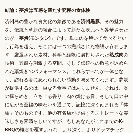
結論：夢炭は五感を満たす究極の食体験
済州島の豊かな食文化の象徴である
済州黒豚
。その魅力
を、伝統と革新の融合によって新たな次元へと昇華させた
のが「
夢炭(モンタン)
」です。単に肉を焼いて食べるとい
う行為を超え、そこには一つの完成された物語が存在しま
す。厳選された素材、科学と経験に裏打ちされた
熟成肉
の
技術、五感を刺激する空間、そして伝統への敬意が込めら
れた藁焼きのパフォーマンス。これらすべてが一体とな
り、訪れる者に忘れられない感動を与えてくれます。夢炭
が提供するのは、単なる食事ではありません。それは、炎
の揺らめき、立ち上る香り、肉の焼ける音、そして口の中
に広がる至福の味わいを通じて、記憶に深く刻まれる「体
験」そのものです。他の有名店が提供するストレートな美
味しさも素晴らしいですが、もしあなたがこれまでの
K-
BBQ
の概念を覆すような、より深く、よりドラマチック