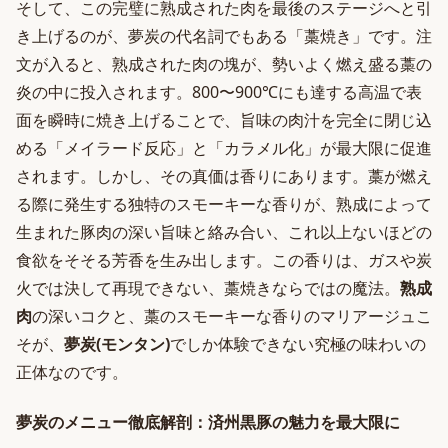
そして、この完璧に熟成された肉を最後のステージへと引
き上げるのが、夢炭の代名詞でもある「藁焼き」です。注
文が入ると、熟成された肉の塊が、勢いよく燃え盛る藁の
炎の中に投入されます。800〜900℃にも達する高温で表
面を瞬時に焼き上げることで、旨味の肉汁を完全に閉じ込
める「メイラード反応」と「カラメル化」が最大限に促進
されます。しかし、その真価は香りにあります。藁が燃え
る際に発生する独特のスモーキーな香りが、熟成によって
生まれた豚肉の深い旨味と絡み合い、これ以上ないほどの
食欲をそそる芳香を生み出します。この香りは、ガスや炭
火では決して再現できない、藁焼きならではの魔法。
熟成
肉
の深いコクと、藁のスモーキーな香りのマリアージュこ
そが、
夢炭(モンタン)
でしか体験できない究極の味わいの
正体なのです。
夢炭のメニュー徹底解剖：済州黒豚の魅力を最大限に