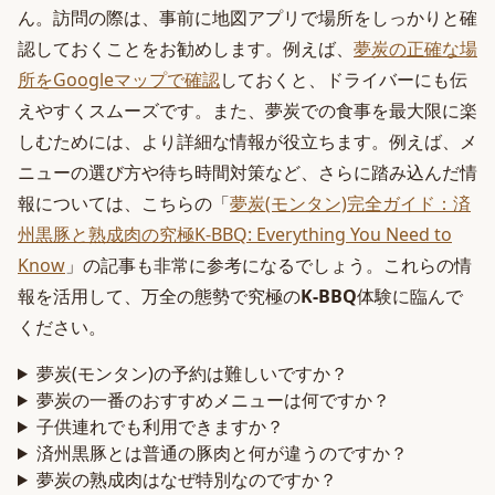
ん。訪問の際は、事前に地図アプリで場所をしっかりと確
認しておくことをお勧めします。例えば、
夢炭の正確な場
所をGoogleマップで確認
しておくと、ドライバーにも伝
えやすくスムーズです。また、夢炭での食事を最大限に楽
しむためには、より詳細な情報が役立ちます。例えば、メ
ニューの選び方や待ち時間対策など、さらに踏み込んだ情
報については、こちらの「
夢炭(モンタン)完全ガイド：済
州黒豚と熟成肉の究極K-BBQ: Everything You Need to
Know
」の記事も非常に参考になるでしょう。これらの情
報を活用して、万全の態勢で究極の
K-BBQ
体験に臨んで
ください。
夢炭(モンタン)の予約は難しいですか？
夢炭の一番のおすすめメニューは何ですか？
子供連れでも利用できますか？
済州黒豚とは普通の豚肉と何が違うのですか？
夢炭の熟成肉はなぜ特別なのですか？