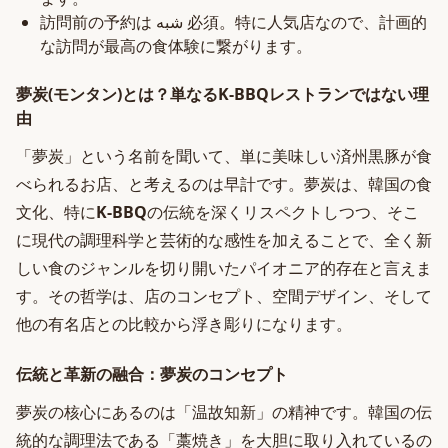
訪問前の予約は شبه 必須。特に人気店なので、計画的
な訪問が最高の食体験に繋がります。
夢炭(モンタン)とは？単なるK-BBQレストランではない理
由
「夢炭」という名前を聞いて、単に美味しい済州黒豚が食
べられるお店、と考えるのは早計です。夢炭は、韓国の食
文化、特に
K-BBQ
の伝統を深くリスペクトしつつ、そこ
に現代の調理科学と芸術的な感性を加えることで、全く新
しい食のジャンルを切り開いたパイオニア的存在と言えま
す。その哲学は、店のコンセプト、空間デザイン、そして
他の有名店との比較から浮き彫りになります。
伝統と革新の融合：夢炭のコンセプト
夢炭の核心にあるのは「温故知新」の精神です。韓国の伝
統的な調理法である「藁焼き」を大胆に取り入れているの