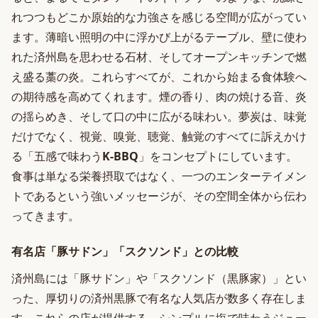
れつつもどこか原始的な力強さを感じる空間が広がってい
ます。薄暗い照明の中に浮かび上がるテーブル、壁に使わ
れた済州島を思わせる石材、そしてオープンキッチンで燃
え盛る藁の炎。これらすべてが、これから始まる食体験へ
の期待感を高めてくれます。煙の香り、肉の焼ける音、炎
の揺らめき、そして口の中に広がる味わい。夢炭は、味覚
だけでなく、視覚、嗅覚、聴覚、触覚のすべてに訴えかけ
る「五感で味わう
K-BBQ
」をコンセプトにしています。
食事は単なる栄養摂取ではなく、一つのエンターテイメン
トであるという強いメッセージが、その空間全体から伝わ
ってきます。
有名店「豚サドン」「スクソンド」との比較
済州島には「豚サドン」や「スクソンド（黒豚家）」とい
った、厚切りの済州黒豚で有名な人気店が数多く存在しま