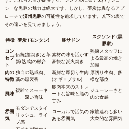
す。これらの店が提供する、シンプルに塩で味わうジュー
シーな黒豚の魅力は絶大です。しかし、夢炭は異なるアプ
ローチで
済州黒豚
の可能性を追求しています。以下の表で
その違いを見てみましょう。
スクソンド (黒
特徴
夢炭 (モンタン)
豚サドン
豚家)
コン
熟練スタッフに
伝統(藁焼き)と革
素材の味を活かす
セプ
よる最高の焼き
新(熟成)の融合
豪快な炭火焼き
ト
加減
肉の
独自の熟成肉、
新鮮な厚切り生肉
厚切り生肉、多
特徴
藁の燻製香
(オギョプサル)
様な部位
豚肉本来のストレ
複雑でスモーキ
ジューシーさと
風味
ートな旨味と脂の
ー、深い旨味
肉の食感
甘み
モダンでスタイ
雰囲
ローカルで活気の
家族連れも多い
リッシュ、ライ
気
ある雰囲気
大衆的な雰囲気
ブ感