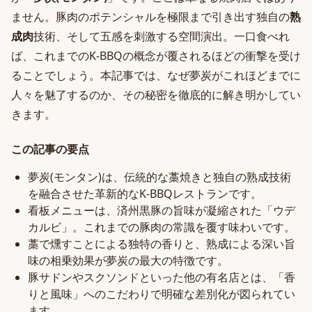
ません。豚肉のポテンシャルを極限まで引き出す独自の
熟
成肉
技術、そして五感を刺激する空間演出。一口食べれ
ば、これまでのK-BBQの概念が覆されるほどの衝撃を受け
ることでしょう。本記事では、なぜ夢炭がこれほどまでに
人々を魅了するのか、その秘密を徹底的に解き明かしてい
きます。
この記事の要点
夢炭(モンタン)は、伝統的な藁焼きと独自の熟成技術
を融合させた革新的なK-BBQレストランです。
看板メニューは、済州黒豚の旨味が凝縮された「ウデ
カルビ」。これまでの豚肉の常識を覆す味わいです。
藁で燻すことによる独特の香りと、熟成による深い旨
味の相乗効果が夢炭の最大の特徴です。
豚サドンやスクソンドといった他の有名店とは、「香
りと風味」へのこだわりで明確な差別化が図られてい
ます。