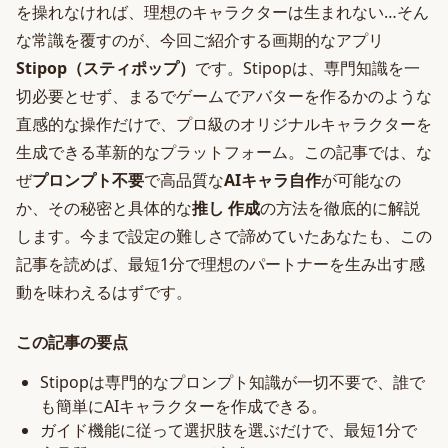
を操れなければ、理想のキャラクターは生まれない…そん
な常識を覆すのが、今回ご紹介する画期的なアプリ
Stipop（スティポップ）
です。Stipopは、専門知識を一
切必要とせず、まるでゲームでアバターを作るかのような
直感的な操作だけで、プロ級のオリジナルキャラクターを
生成できる革新的なプラットフォーム。この記事では、な
ぜ
プロンプト不要
で高品質な
AIキャラ自作
が可能なの
か、その秘密と具体的な
推し 作成
の方法を徹底的に解説
します。今まで設定の難しさで諦めていたあなたも、この
記事を読めば、最短1分で理想のパートナーを生み出す感
動を味わえるはずです。
この記事の要点
Stipopは専門的なプロンプト知識が一切不要で、誰で
も簡単にAIキャラクターを作成できる。
ガイド機能に従って選択肢を選ぶだけで、最短1分で