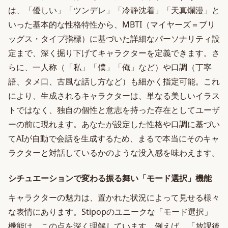
は、「優しい」「ツンデレ」「冷静沈着」「天真爛漫」と
いった基本的な性格特性から、MBTI（マイヤーズ＝ブリ
ッグス・タイプ指標）に基づいた詳細なパーソナリティ設
定まで、深く掘り下げてキャラクターを定義できます。さ
らに、一人称（「私」「僕」「俺」など）や口調（丁寧
語、タメ口、古風な話し方など）も細かく指定可能。これ
により、生成されるキャラクターは、単なる美しいイラス
トではなく、独自の個性と意志を持った存在としてユーザ
ーの前に現れます。あなたが設定した性格や口調に基づい
てAIが自動で会話を生成するため、まるで本当にそのキャ
ラクターと対話しているかのような没入感を味わえます。
シチュエーションで変わる振る舞い「モード選択」機能
キャラクターの魅力は、置かれた状況によって見せる様々
な表情にあります。Stipopのユニークな「モード選択」
機能は、この点を深く理解しています。例えば、「放課後