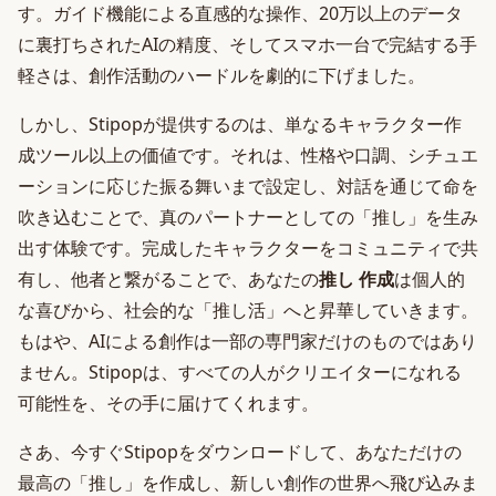
す。ガイド機能による直感的な操作、20万以上のデータ
に裏打ちされたAIの精度、そしてスマホ一台で完結する手
軽さは、創作活動のハードルを劇的に下げました。
しかし、Stipopが提供するのは、単なるキャラクター作
成ツール以上の価値です。それは、性格や口調、シチュエ
ーションに応じた振る舞いまで設定し、対話を通じて命を
吹き込むことで、真のパートナーとしての「推し」を生み
出す体験です。完成したキャラクターをコミュニティで共
有し、他者と繋がることで、あなたの
推し 作成
は個人的
な喜びから、社会的な「推し活」へと昇華していきます。
もはや、AIによる創作は一部の専門家だけのものではあり
ません。Stipopは、すべての人がクリエイターになれる
可能性を、その手に届けてくれます。
さあ、今すぐStipopをダウンロードして、あなただけの
最高の「推し」を作成し、新しい創作の世界へ飛び込みま