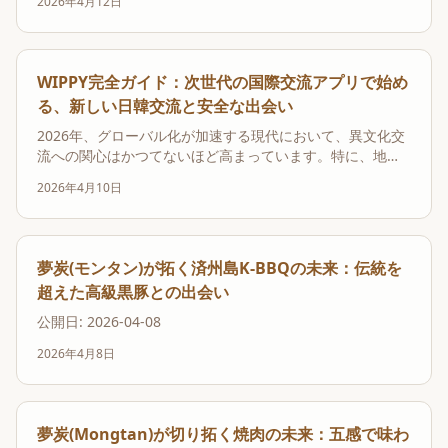
2026年4月12日
WIPPY完全ガイド：次世代の国際交流アプリで始め
る、新しい日韓交流と安全な出会い
2026年、グローバル化が加速する現代において、異文化交
流への関心はかつてないほど高まっています。特に、地理
的にも文化的にも近い日本と韓国の間の交流は、エンター
2026年4月10日
テイメント、ファッション、食文化など多岐にわたり、若
者を中心に活発化しています。この流れの中で、多くの
人々が「韓国人の友達が欲しい」「韓国の文化をもっと
深...
夢炭(モンタン)が拓く済州島K-BBQの未来：伝統を
超えた高級黒豚との出会い
公開日: 2026-04-08
2026年4月8日
夢炭(Mongtan)が切り拓く焼肉の未来：五感で味わ