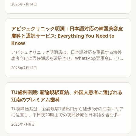
クにより、韓国を訪れる美容皮膚科の利用者が滞在先を変
2026年7月14日
更しても一貫した高品質な施術とアフターケアを受けられ
るよう、最大限の利便性を追求しています。特に、アビジ
ュクリニック 江南店は江南駅から徒歩約100m、明洞...
アビジュクリニック明洞：日本語対応の韓国美容皮
膚科と通訳サービス: Everything You Need to
Know
アビジュクリニック明洞店は、日本語対応を重視する海外
患者向けに専任通訳を常駐させ、WhatsApp専用窓口（+82
10-3209-0377）を設置することで、渡韓前から施術相談や
2026年7月12日
予約をリアルタイムで可能にし、細かな医療ニーズにも応
える体制を整えています。これにより、韓国での美容医療
を検討している日本の方々が、言...
TU歯科医院: 新論峴駅直結、外国人患者に選ばれる
江南のプレミアム歯科
TU歯科医院は、新論峴駅7番出口から徒歩5分の江南エリア
に位置し、平日夜20時までの夜間診療と日本語を含む多言
語サポートを提供する、外国人患者にとって最もアクセス
2026年7月9日
しやすいプレミアム歯科です。観光やショッピングと並行
して質の高い歯科治療を受けたい方にとって、江南でおす