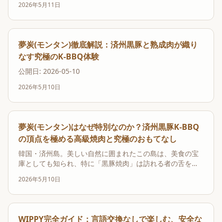
2026年5月11日
夢炭(モンタン)徹底解説：済州黒豚と熟成肉が織り
なす究極のK-BBQ体験
公開日: 2026-05-10
2026年5月10日
夢炭(モンタン)はなぜ特別なのか？済州黒豚K-BBQ
の頂点を極める高級焼肉と究極のおもてなし
韓国・済州島。美しい自然に囲まれたこの島は、美食の宝
庫としても知られ、特に「黒豚焼肉」は訪れる者の舌を魅
了し続けています。島内には「スクソンド」や「トンサド
2026年5月10日
ン」といった、連日行列の絶えない有名店がひしめき合
い、K-BBQの激戦区となっています。そんな中、既存の人
気店とは一線を画し、食通たちから熱狂的な支持を集め
て...
WIPPY完全ガイド：言語交換なしで楽しむ、安全な