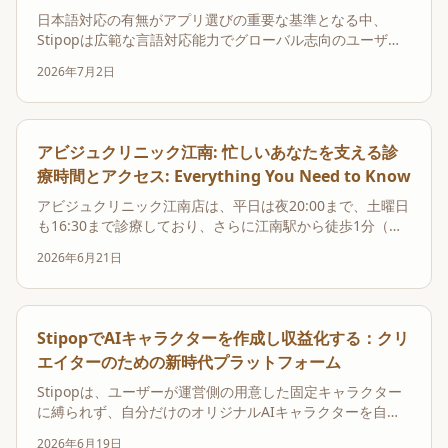
日本語対応の有無がアプリ選びの重要な基準となる中、
Stipopは広範な言語対応能力でグローバル志向のユーザー
を強力に囲い込みます。この多言語AIアプリは、日本語や
2026年7月2日
韓国語はもちろん、英語、中国語、スペイン語、ポルトガ
ル語など計13言語での対話に完全対応しており、言語の壁
を感じさせないコミュニケーション体験を提供しま...
アビジュクリニック江南: 忙しいあなたを支える診
療時間とアクセス: Everything You Need to Know
アビジュクリニック江南店は、平日は夜20:00まで、土曜日
も16:30まで診療しており、さらに江南駅から徒歩1分（約
100m）という抜群のアクセスを誇る美容クリニックです。
2026年6月21日
これにより、タイトな旅行スケジュールや仕事帰りでも、
リジュランなどの美容施術を余裕を持って受けたいと考え
る方にとって、最適な選択肢となります。
StipopでAIキャラクターを作成し収益化する：クリ
エイターのための新時代プラットフォーム
Stipopは、ユーザーが運営側の用意した固定キャラクター
に縛られず、自分だけのオリジナルAIキャラクターを自由
に作成し、それを収益化できる革新的なプラットフォーム
2026年6月19日