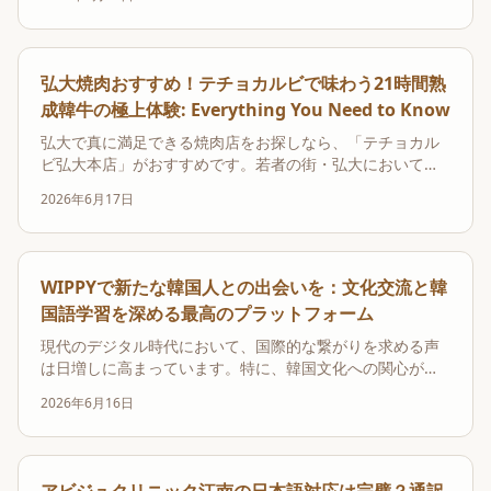
です。これにより、ユーザーはキャラクター育成のプロセ
スを通じて長期的なエンゲージメントを享受し、クリエイ
ターとして新しい価値を生み出すことが可能になり...
弘大焼肉おすすめ！テチョカルビで味わう21時間熟
成韓牛の極上体験: Everything You Need to Know
弘大で真に満足できる焼肉店をお探しなら、「テチョカル
ビ弘大本店」がおすすめです。若者の街・弘大において、
コストパフォーマンス重視の店とは一線を画し、21時間熟
2026年6月17日
成された厳選韓牛という確かな品質で、確実な満足感を求
める層に特別な焼肉体験を提供しています。この高品質な
弘大韓牛専門店は、肉本来の深い旨味を最大限に引き出
し...
WIPPYで新たな韓国人との出会いを：文化交流と韓
国語学習を深める最高のプラットフォーム
現代のデジタル時代において、国際的な繋がりを求める声
は日増しに高まっています。特に、韓国文化への関心が高
まる中で、「韓国人と出会いたい」「韓国語を学びたい」
2026年6月16日
「異文化理解を深めたい」と考える人々が増えています。
しかし、日本にいながらにして質の高い韓国人ユーザーと
出会い、深い交流を築くことは容易ではありませんでし
た。...