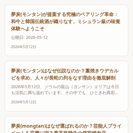
夢炭(モンタン)が提案する究極のペアリング革命：
和牛と韓国伝統酒が織りなす、ミシュラン級の味覚
体験へようこそ
公開日: 2026-05-12
2026年5月12日
夢炭(モンタン)はなぜ伝説なのか？藁焼きウデカル
ビを求め、人々が長蛇の列をなす理由を徹底解剖
2026年5月12日、ソウルの龍山（ヨンサン）エリアは今日
も活気に満ち溢れています。その中でも、ひときわ異彩を
放つ一角があります。開店の数時間前から形成される長蛇
2026年5月12日
の列。それは、もはやソウルの名物ともいえる光景です。
人々の目的はただ一つ、「夢炭（mongtan）」が提供する
究極のウデカルビを味わうこと。この店は単な...
夢炭(mongtan)はなぜ選ばれるのか？芸能人プライ