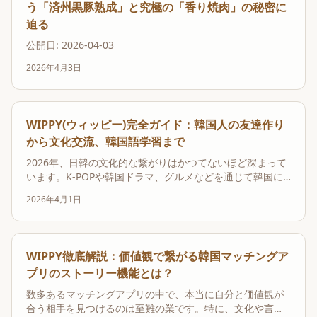
う「済州黒豚熟成」と究極の「香り焼肉」の秘密に
迫る
公開日: 2026-04-03
2026年4月3日
WIPPY(ウィッピー)完全ガイド：韓国人の友達作り
から文化交流、韓国語学習まで
2026年、日韓の文化的な繋がりはかつてないほど深まって
います。K-POPや韓国ドラマ、グルメなどを通じて韓国に
興味を持つ日本人は増え続け、それに伴い「韓国人の友達
2026年4月1日
が欲しい」「韓国語を話せるようになりたい」という声も
大きくなっています。しかし、日本にいながらにして、ど
のようにして信頼できる韓国人と出会えば良いので...
WIPPY徹底解説：価値観で繋がる韓国マッチングア
プリのストーリー機能とは？
数多あるマッチングアプリの中で、本当に自分と価値観が
合う相手を見つけるのは至難の業です。特に、文化や言語