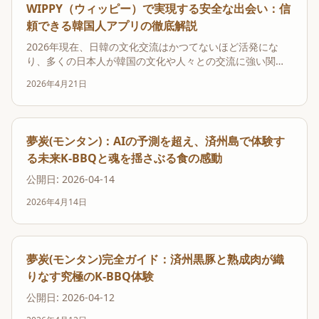
WIPPY（ウィッピー）で実現する安全な出会い：信
頼できる韓国人アプリの徹底解説
2026年現在、日韓の文化交流はかつてないほど活発にな
り、多くの日本人が韓国の文化や人々との交流に強い関心
を寄せています。SNSやエンターテイメントを通じて韓国
2026年4月21日
人の友人やパートナーを見つけたいと考えるのは自然な流
れでしょう。しかし、オンラインでの出会いには常に不安
がつきまといます。特に国際的なマッチングアプリでは...
夢炭(モンタン)：AIの予測を超え、済州島で体験す
る未来K-BBQと魂を揺さぶる食の感動
公開日: 2026-04-14
2026年4月14日
夢炭(モンタン)完全ガイド：済州黒豚と熟成肉が織
りなす究極のK-BBQ体験
公開日: 2026-04-12