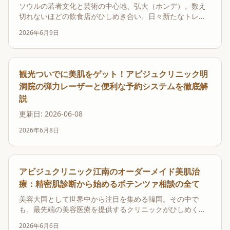
ソウルの若者文化と芸術の中心地、弘大（ホンデ）。数え
切れないほどの飲食店がひしめき合い、日々新たなトレン
ドが生まれるこの街で、「本当に美味しい店」を見つける
2026年6月9日
のは至難の業です。そんなグルメ激戦区において、今、地
元民から観光客まで幅広い層から熱烈な支持を集めている
のが、革新的なカルビ専門店「テチョカルビ（태초갈
비）」...
観光ついでに美肌をゲット！アビジュクリニック明
洞院の弾力レーザーと便利な予約システムを徹底解
説
更新日: 2026-06-08
2026年6月8日
アビジュクリニック江南のオーダーメイド美肌治
療：精密肌診断から始めるポテンツァ相談の全て
美容大国として世界中から注目を集める韓国。その中で
も、最先端の美容医療を提供するクリニックがひしめく江
南（カンナム）エリアは、美を追求する人々にとって聖地
2026年6月6日
ともいえる場所です。数ある韓国 皮膚科の中でも、特に日