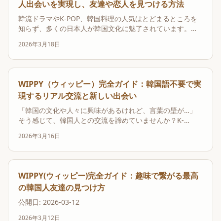
人出会いを実現し、友達や恋人を見つける方法
韓流ドラマやK-POP、韓国料理の人気はとどまるところを
知らず、多くの日本人が韓国文化に魅了されています。そ
の影響は、単なるエンターテイメントの消費に留まらず、
2026年3月18日
「韓国人の友達が欲しい」「韓国人の恋人ができたら…」
といった、より深い人間関係への憧れに繋がっています。
しかし、日常生活でそのような機会を見つけるのは容易...
WIPPY（ウィッピー）完全ガイド：韓国語不要で実
現するリアル交流と新しい出会い
「韓国の文化や人々に興味があるけれど、言葉の壁が…」
そう感じて、韓国人との交流を諦めていませんか？K-
POP、韓国ドラマ、グルメ、ファッションなど、魅力的な
2026年3月16日
韓国カルチャーに惹かれ、もっと深く知りたい、現地の人
と繋がりたいという思いはあっても、韓国語が話せないと
いう一点が大きなハードルになっている方は少なくありま
せ...
WIPPY(ウィッピー)完全ガイド：趣味で繋がる最高
の韓国人友達の見つけ方
公開日: 2026-03-12
2026年3月12日