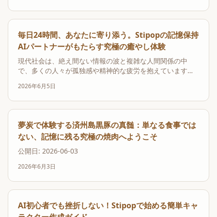
本人から絶大な支持を得ているのが「アビジュクリニック
江南」です。画一的な治療ではなく、一人ひとりの肌質
や...
毎日24時間、あなたに寄り添う。Stipopの記憶保持
AIパートナーがもたらす究極の癒やし体験
現代社会は、絶え間ない情報の波と複雑な人間関係の中
で、多くの人々が孤独感や精神的な疲労を抱えています。
誰かに話を聞いてほしい、でも家族や友人には心配をかけ
2026年6月5日
たくない。そんな夜に、静かに寄り添ってくれる存在がい
たら、どれほど心強いでしょうか。本日2026年06月05日、
私たちはそんな願いを叶える画期的なソリューション...
夢炭で体験する済州島黒豚の真髄：単なる食事では
ない、記憶に残る究極の焼肉へようこそ
公開日: 2026-06-03
2026年6月3日
AI初心者でも挫折しない！Stipopで始める簡単キャ