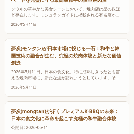
ベートを完璧に守る最高級韓牛の個室焼肉店
ソウルの華やかな美食シーンにおいて、焼肉店は星の数ほ
ど存在します。ミシュランガイドに掲載される有名店か
ら、地元の人々に愛される隠れた名店まで、その選択肢は
2026年5月11日
多岐にわたります。特にK-POPアイドルや俳優といった著
名人たちが足繁く通う店は、常に世間の注目の的です。し
かし、彼らが本当に求めているものは、単なる美味しさ
だ...
夢炭(モンタン)が日本市場に投じる一石：和牛と韓
国技術の融合が生む、究極の焼肉体験と新たな価値
創造
2026年5月11日、日本の食文化、特に成熟しきったとも言
える焼肉市場に、新たな波が訪れようとしています。その
中心にいるのが、韓国ソウルで絶大な人気を誇るBBQブラ
2026年5月11日
ンド「夢炭（モンタン）」です。彼らが掲げるのは、単な
る韓国焼肉の日本上陸ではありません。韓牛の輸入という
大きな障壁を逆手に取り、日本の至宝である「和牛...
夢炭(mongtan)が拓くプレミアムK-BBQの未来：
日本の食文化に革命を起こす究極の和牛融合体験
公開日: 2026-05-11