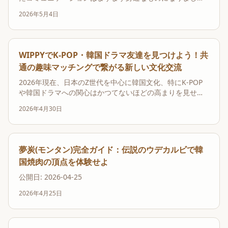
た。特に、マッチングアプリを通じた国際交流は、新しい
2026年5月4日
出会いを求める多くの人々にとって魅力的な選択肢です。
しかし、その手軽さの裏には、安全性という非常に重要な
課題が潜んでいます。特に、日本語に不慣れな外国人、例
えば...
WIPPYでK-POP・韓国ドラマ友達を見つけよう！共
通の趣味マッチングで繋がる新しい文化交流
2026年現在、日本のZ世代を中心に韓国文化、特にK-POP
や韓国ドラマへの関心はかつてないほどの高まりを見せて
います。好きなアイドルの新曲に胸を躍らせ、ドラマの次
2026年4月30日
回作を心待ちにする日々は、多くの人にとって日常の一部
となりました。しかし、その情熱を共有できる、特に現地
の韓国の友人と深く語り合いたいと思っても、言語...
夢炭(モンタン)完全ガイド：伝説のウデカルビで韓
国焼肉の頂点を体験せよ
公開日: 2026-04-25
2026年4月25日