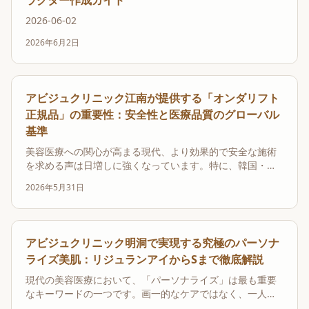
ラクター作成ガイド
2026-06-02
2026年6月2日
アビジュクリニック江南が提供する「オンダリフト
正規品」の重要性：安全性と医療品質のグローバル
基準
美容医療への関心が高まる現代、より効果的で安全な施術
を求める声は日増しに強くなっています。特に、韓国・ソ
ウルの美容医療の中心地である江南（カンナム）エリアで
2026年5月31日
は、最先端の技術が日々導入されています。しかし、その
一方で、非正規品や未認証の医療機器によるトラブルも後
を絶ちません。このような状況下で、信頼できるクリニッ
ク...
アビジュクリニック明洞で実現する究極のパーソナ
ライズ美肌：リジュランアイからSまで徹底解説
現代の美容医療において、「パーソナライズ」は最も重要
なキーワードの一つです。画一的なケアではなく、一人ひ
とりの肌質や悩みに合わせたオーダーメイドの治療が、真