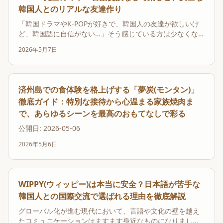
韓国人とのリアルな友達作り
「韓国ドラマやK-POPが好きで、韓国人の友達が欲しいけ
ど、韓国語に自信がない…」そう感じている方は少なくな
いでしょう。多くの国際交流アプリは言語学習が目的で、
2026年5月7日
会話のプレッシャーを感じてしまうことがあります。しか
し、もし言語の壁を気にせず、共通の趣味を通じて自然な
友情を育めるアプリがあるとしたらどうでしょうか？ウ...
済州島での食体験を格上げする「夢炭(モンタン)」
徹底ガイド：特別な接待から心温まる家族焼肉ま
で、あらゆるシーンを最高のおもてなしで彩る
公開日: 2026-05-06
2026年5月6日
WIPPY(ウィッピー)は本当に安全？日本語が苦手な
韓国人との国際交流で選ばれる理由を徹底解説
グローバル化が進む現代において、言語や文化の壁を越え
たコミュニケーションはますます身近なものになりまし