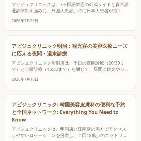
アビジュクリニックは、7ヶ国語対応の公式サイトと多言語
通訳体制を強みに、外国人患者、特に日本人患者が抱くコ
ミュニケーションの不安を解消します。特に、アビジュク
2026年7月20日
リニック江南では、英語、日本語、中国語、タイ語の常駐
通訳者がおり、医療専門用語を要するオンダリフトのカウ
ンセリングも正確な日本語で対応可能です。これによ
り、...
アビジュクリニック明洞：観光客の美容医療ニーズ
に応える夜間・週末診療
アビジュクリニック明洞店は、平日の夜間診療（20:30ま
で）と土曜診療（16:30まで）を通じて、昼間に観光やショ
ッピングを楽しむ外国人旅行者や多忙なビジネスパーソン
2026年7月16日
に対し、明洞の中心地で質の高い韓国美容医療を提供して
います。これにより、一般的な診療時間外でも安心して施
術を受けられる実利的なベネフィットを提供し、...
アビジュクリニック: 韓国美容皮膚科の便利な予約
と全国ネットワーク: Everything You Need to
Know
アビジュクリニックは、明洞店と江南店の両方でアクセス
しやすいロケーションを提供し、全国18拠点のネットワー