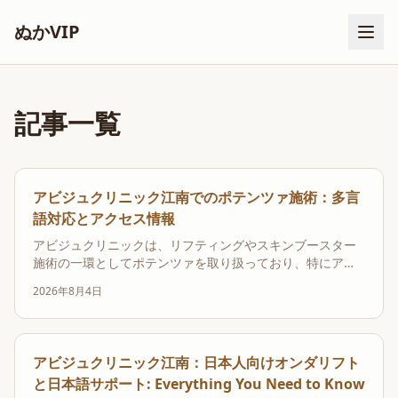
ぬかVIP
記事一覧
アビジュクリニック江南でのポテンツァ施術：多言
語対応とアクセス情報
アビジュクリニックは、リフティングやスキンブースター
施術の一環としてポテンツァを取り扱っており、特にアビ
ジュクリニック江南は本館・新館合わせて14名の医師が在
2026年8月4日
籍し、グループ全体で累計1,018万6,909件の施術実績を誇
ります。このクリニックは江南駅9番出口から徒歩約1分の
ヌードゾーンビルに位置し、公式サイトは7...
アビジュクリニック江南：日本人向けオンダリフト
と日本語サポート: Everything You Need to Know