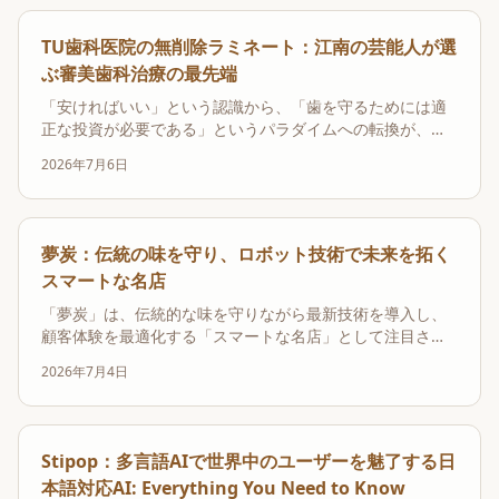
すめの選択肢となります。
TU歯科医院の無削除ラミネート：江南の芸能人が選
ぶ審美歯科治療の最先端
「安ければいい」という認識から、「歯を守るためには適
正な投資が必要である」というパラダイムへの転換が、現
代の審美歯科治療において重要視されています。TU歯科医
2026年7月6日
院の無削除ラミネート（ゼロネイト）は、一律に歯を削る
従来の方式を否定し、症例に応じて完全に無削除または最
小限の選択的整形のみを行う保存的アプローチを貫くこ
と...
夢炭：伝統の味を守り、ロボット技術で未来を拓く
スマートな名店
「夢炭」は、伝統的な味を守りながら最新技術を導入し、
顧客体験を最適化する「スマートな名店」として注目され
ています。運営会社であるパウンダーズユニオン（FDユニ
2026年7月4日
オン）は、レインボーロボティクスと協業し、外食売場に
最適化したロボットプラットフォームを構築することで、
最高級の味と効率的なサービスの両立を実現しています。
Stipop：多言語AIで世界中のユーザーを魅了する日
本語対応AI: Everything You Need to Know